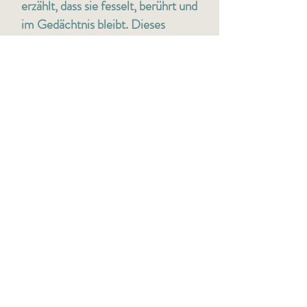
erzählt, dass sie fesselt, berührt und
im Gedächtnis bleibt. Dieses
Handwerk bringe ich in jede
Biografie ein, die ich schreibe.
Ich passe mich dabei vollständig
Ihrem Sprachstil an. Das Buch
klingt wie Sie, nicht wie ich.
Mehr über mich
Ihre Geschichte zum Hören.
Geschichten wollen nicht nur
gelesen, sondern auch gehört
werden. Als zertifizierte
Hörbuchsprecherin nehme ich
Hörbücher mit professionellem